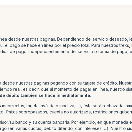
línea desde nuestras páginas. Dependiendo del servicio deseado, le
, el pago se hace en línea por el precio total. Para nuestros treks,
ios de pago. Independientemente del servicio o forma de pago, el i
.
do desde nuestras páginas pagando con su tarjeta de crédito. Nuest
iempo real, es decir, que al momento de pagar en línea, nuestro sis
 de débito también se hace inmediatamente.
tos incorrectos, tarjeta inválida o inactiva, ...), ésta será rechaza
te, límites sobrepasados, cuenta no autorizada, restricciones guberna
or/su banco y su cuenta bancaria. Por ejemplo, en qué moneda está
go (en varias cuotas, débito diferido, con intereses, ...). Nuestro si