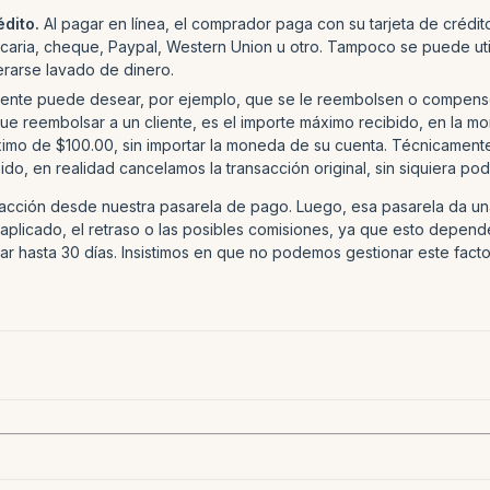
dito.
Al pagar en línea, el comprador paga con su tarjeta de crédit
aria, cheque, Paypal, Western Union u otro. Tampoco se puede utiliz
erarse lavado de dinero.
cliente puede desear, por ejemplo, que se le reembolsen o compense
 que reembolsar a un cliente, es el importe máximo recibido, en la 
ximo de $100.00, sin importar la moneda de su cuenta. Técnicamente
o, en realidad cancelamos la transacción original, sin siquiera pode
cción desde nuestra pasarela de pago. Luego, esa pasarela da una
 aplicado, el retraso o las posibles comisiones, ya que esto depe
r hasta 30 días. Insistimos en que no podemos gestionar este facto