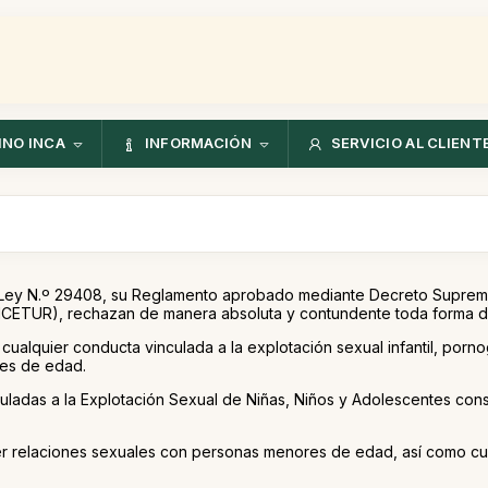
NO INCA
INFORMACIÓN
SERVICIO AL CLIENT
 - Ley N.º 29408, su Reglamento aprobado mediante Decreto Supre
MINCETUR), rechazan de manera absoluta y contundente toda forma 
ualquier conducta vinculada a la explotación sexual infantil, pornogr
res de edad.
culadas a la Explotación Sexual de Niñas, Niños y Adolescentes co
 relaciones sexuales con personas menores de edad, así como cualq