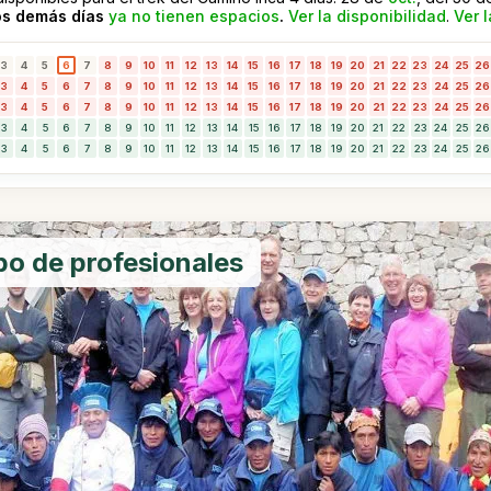
os demás días
ya no tienen espacios
.
Ver la disponibilidad
.
Ver l
3
4
5
6
7
8
9
10
11
12
13
14
15
16
17
18
19
20
21
22
23
24
25
26
3
4
5
6
7
8
9
10
11
12
13
14
15
16
17
18
19
20
21
22
23
24
25
26
3
4
5
6
7
8
9
10
11
12
13
14
15
16
17
18
19
20
21
22
23
24
25
26
3
4
5
6
7
8
9
10
11
12
13
14
15
16
17
18
19
20
21
22
23
24
25
26
3
4
5
6
7
8
9
10
11
12
13
14
15
16
17
18
19
20
21
22
23
24
25
26
po de profesionales