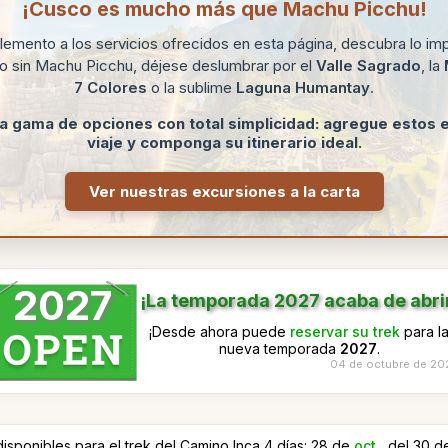
¡Cusco es mucho más que Machu Picchu!
ento a los servicios ofrecidos en esta página, descubra lo imp
 o sin Machu Picchu, déjese deslumbrar por el
Valle Sagrado
, la
7 Colores
o la sublime
Laguna Humantay
.
a gama de opciones con total simplicidad: agregue estos e
viaje y componga su itinerario ideal.
Ver nuestras excursiones a la carta
2027
¡La temporada 2027 acaba de abri
¡Desde ahora puede
reservar su trek
para l
nueva temporada
2027
.
04 de octubre de 20
isponibles para el trek del Camino Inca 4 días: 28 de
oct.
, del 30 