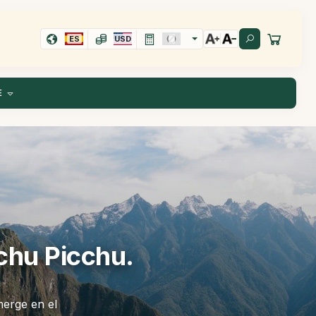
ES
USD
E
hu Picchu.
merge en el