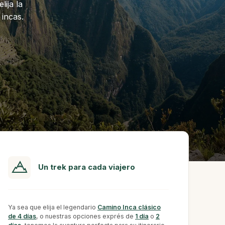
ija la
 incas.
Un trek para cada viajero
Ya sea que elija el legendario
Camino Inca clásico
de 4 días
, o nuestras opciones exprés de
1 día
o
2