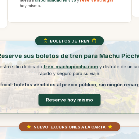
nuestra
disponibilidad en vivo
y
reserve su lugar
hoy mismo.
BOLETOS DE TREN
Reserve sus boletos de tren para Machu Picch
estro sitio dedicado
tren-machupicchu.com
y disfrute de un a
rápido y seguro para su viaje.
icial: boletos vendidos al precio público, sin ningún recarg
Reserve hoy mismo
NUEVO: EXCURSIONES A LA CARTA