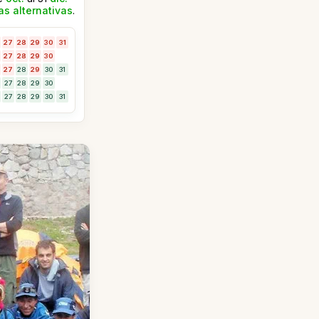
as alternativas
.
27
28
29
30
31
27
28
29
30
27
28
29
30
31
27
28
29
30
27
28
29
30
31
Una experiencia inolvida