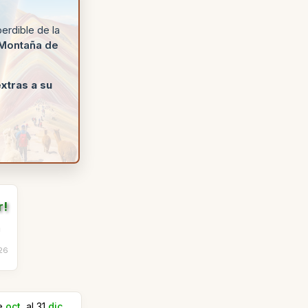
erdible de la
Montaña de
xtras a su
r!
a
26
de
oct.
al 31
dic.