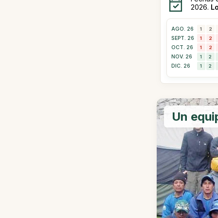
2026.
L
AGO. 26
1
2
SEPT. 26
1
2
OCT. 26
1
2
NOV. 26
1
2
DIC. 26
1
2
Un equi