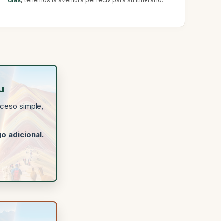
días
, tenemos la aventura perfecta para su itinerario.
u
cceso simple,
o adicional.