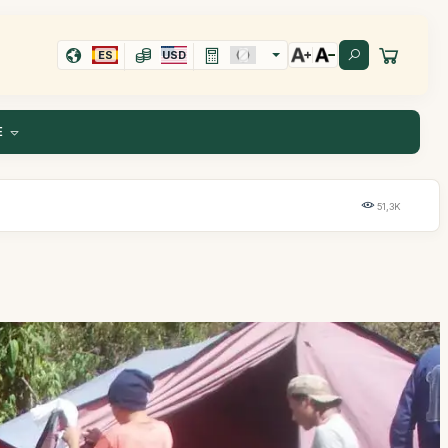
ES
USD
E
51,3K