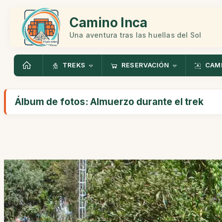
Camino Inca
Una aventura tras las huellas del Sol
TREKS
RESERVACIÓN
CAMI
Álbum de fotos: Almuerzo durante el trek