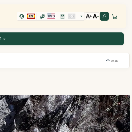
ES
USD
E
49,4K